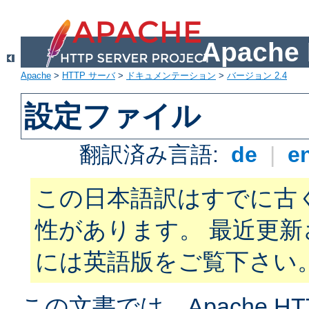
Apach
Apache
>
HTTP サーバ
>
ドキュメンテーション
>
バージョン 2.4
設定ファイル
翻訳済み言語:
de
|
e
この日本語訳はすでに古
性があります。 最近更
には英語版をご覧下さい
この文書では、Apache H