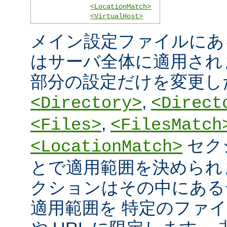
<LocationMatch>
<VirtualHost>
メイン設定ファイルにあ
はサーバ全体に適用され
部分の設定だけを変更し
,
<Directory>
<Direct
,
<Files>
<FilesMatch
セク
<LocationMatch>
とで適用範囲を決められ
クションはその中にある
適用範囲を 特定のファ