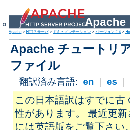
Apach
Apache
>
HTTP サーバ
>
ドキュメンテーション
>
バージョン 2.4
>
H
Apache チュートリアル:
ファイル
翻訳済み言語:
en
|
es
|
この日本語訳はすでに古
性があります。 最近更
には英語版をご覧下さい