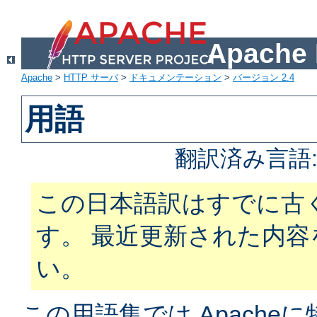
Apach
Apache
>
HTTP サーバ
>
ドキュメンテーション
>
バージョン 2.4
用語
翻訳済み言語
この日本語訳はすでに古
す。 最近更新された内
い。
この用語集では Apach