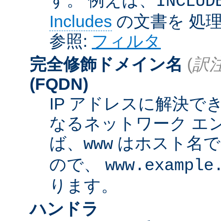
INCLUD
Includes
の文書を 処
参照:
フィルタ
完全修飾ドメイン名
(
訳注
(FQDN)
IP アドレスに解決
なるネットワーク エ
ば、
はホスト名
www
ので、
www.example
ります。
ハンドラ