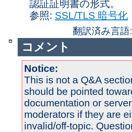
認証証明書の形式。
参照:
SSL/TLS 暗号化
翻訳済み言語
コメント
Notice:
This is not a Q&A sect
should be pointed towar
documentation or serve
moderators if they are 
invalid/off-topic. Quest