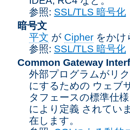
IDEA, RC4 など。
参照:
SSL/TLS 暗号化
暗号文
平文
が
Cipher
をかけ
参照:
SSL/TLS 暗号化
Common Gateway Inter
外部プログラムがリ
にするための ウェブ
タフェースの標準仕様
により定義 されてい
在します。