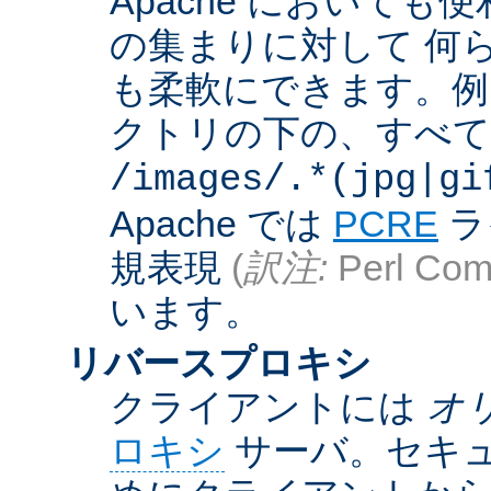
Apache において
の集まりに対して 何
も柔軟にできます。例えば
クトリの下の、すべての .g
/images/.*(jpg|gi
Apache では
PCRE
ラ
規表現
(
訳注:
Perl Comp
います。
リバースプロキシ
クライアントには
オ
ロキシ
サーバ。セキュ