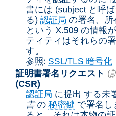
書には (subject と呼
る)
認証局
の署名、所
という X.509 の
ティティはそれらの署
す。
参照:
SSL/TLS 暗号化
証明書署名リクエスト
(
(CSR)
認証局
に提出 する未
書
の
秘密鍵
で署名しま
ると、それは本物の証