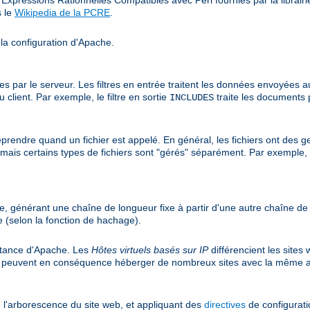
s le
Wikipedia de la PCRE
.
 la configuration d'Apache.
r le serveur. Les filtres en entrée traitent les données envoyées au ser
client. Par exemple, le filtre en sortie
traite les documents 
INCLUDES
prendre quand un fichier est appelé. En général, les fichiers ont des ge
r, mais certains types de fichiers sont "gérés" séparément. Par exemple,
e, générant une chaîne de longueur fixe à partir d'une autre chaîne d
 (selon la fonction de hachage).
nstance d'Apache. Les
Hôtes virtuels basés sur IP
différencient les sites
et peuvent en conséquence héberger de nombreux sites avec la même a
 l'arborescence du site web, et appliquant des
directives
de configuratio