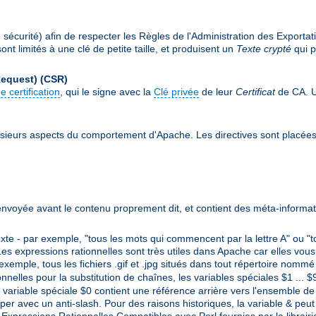
écurité) afin de respecter les Règles de l'Administration des Exportat
nt limités à une clé de petite taille, et produisent un
Texte crypté
qui p
Request)
(CSR)
e certification
, qui le signe avec la
Clé privée
de leur
Certificat
de CA. Un
sieurs aspects du comportement d'Apache. Les directives sont placée
envoyée avant le contenu proprement dit, et contient des méta-informat
e - par exemple, "tous les mots qui commencent par la lettre A" ou "t
es expressions rationnelles sont très utiles dans Apache car elles vous
 exemple, tous les fichiers .gif et .jpg situés dans tout répertoire nom
ionnelles pour la substitution de chaînes, les variables spéciales $1 ...
variable spéciale $0 contient une référence arrière vers l'ensemble de l
per avec un anti-slash. Pour des raisons historiques, la variable & peut 
s Expressions Rationnelles Compatibles avec Perl fournies par la librair