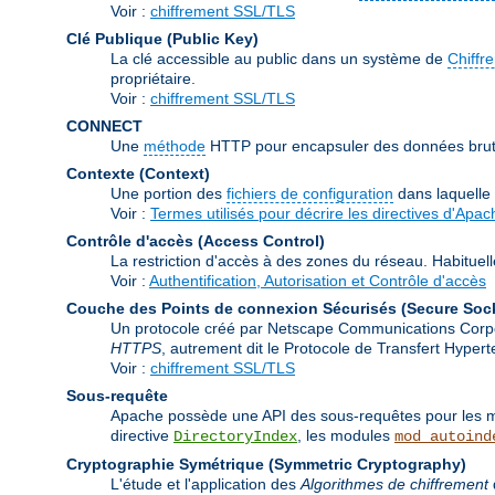
Voir :
chiffrement SSL/TLS
Clé Publique (Public Key)
La clé accessible au public dans un système de
Chiffr
propriétaire.
Voir :
chiffrement SSL/TLS
CONNECT
Une
méthode
HTTP pour encapsuler des données brutes
Contexte (Context)
Une portion des
fichiers de configuration
dans laquelle
Voir :
Termes utilisés pour décrire les directives d'Apac
Contrôle d'accès (Access Control)
La restriction d'accès à des zones du réseau. Habituel
Voir :
Authentification, Autorisation et Contrôle d'accès
Couche des Points de connexion Sécurisés (Secure Soc
Un protocole créé par Netscape Communications Corporat
HTTPS
, autrement dit le Protocole de Transfert Hype
Voir :
chiffrement SSL/TLS
Sous-requête
Apache possède une API des sous-requêtes pour les mod
directive
, les modules
DirectoryIndex
mod_autoind
Cryptographie Symétrique (Symmetric Cryptography)
L'étude et l'application des
Algorithmes de chiffrement