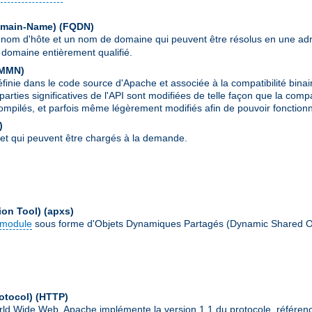
Domain-Name)
(FQDN)
 nom d'hôte et un nom de domaine qui peuvent être résolus en une ad
domaine entièrement qualifié.
MMN
)
ie dans le code source d'Apache et associée à la compatibilité binai
parties significatives de l'API sont modifiées de telle façon que la comp
ompilés, et parfois même légèrement modifiés afin de pouvoir fonctionn
)
et qui peuvent être chargés à la demande.
ion Tool)
(apxs)
module
sous forme d'Objets Dynamiques Partagés (Dynamic Shared O
otocol)
(HTTP)
World Wide Web. Apache implémente la version 1.1 du protocole, référe