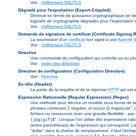
Voir :
chiffrement SSL/TLS
Dégradé pour l'exportation (Export-Crippled)
Diminué en terme de puissance cryptographique (et de s
logiciels de cryptographie dégradés pour l'exportation so
Voir :
chiffrement SSL/TLS
Demande de signature de certificat (Certificate Signing 
La soumission d'un
certificat
non signé à une
Autorité d
Voir :
chiffrement SSL/TLS
Directive
Une commande de configuration qui contrôle un ou plu
Voir :
Index des directives
Directive de configuration (Configuration Directive)
Voir :
Directive
En-tête (Header)
La partie de la requête et de la réponse
HTTP
qui est 
Expression Rationnelle (Regular Expression)
(Regex)
Une méthode pour décrire un modèle sous forme de text
phrases contenant 2 virgules, et aucun Q majuscule". L
fichiers ou ressources avec une grande flexibilité - par
". Lorsque l'on utilise des expressions rat
(jpg|gif)$
(entre parenthèses) de l'expression qui correspond. La 
"dollar" dans la chaîne de remplacement, il faut l'échap
plus possible depuis la version 2.3.6. Apache utilise le