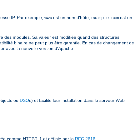
resse IP. Par exemple,
est un nom d'hôte,
est un
www
example.com
re des modules. Sa valeur est modifiée quand des structures
atibilité binaire ne peut plus être garantie. En cas de changement de
er avec la nouvelle version d'Apache.
bjects ou
DSO
s) et facilite leur installation dans le serveur Web
ncée comme HTTP/1.1 et définie par la
RFC 2616
.