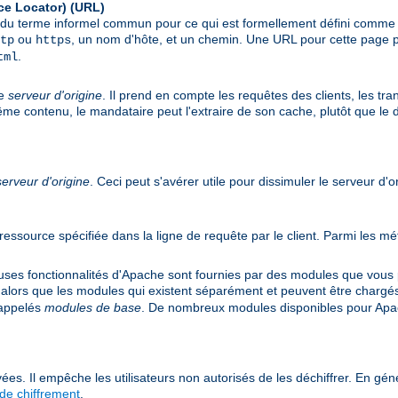
ce Locator)
(URL)
git du terme informel commun pour ce qui est formellement défini comm
ou
, un nom d'hôte, et un chemin. Une URL pour cette page p
tp
https
.
tml
le
serveur d'origine
. Il prend en compte les requêtes des clients, les tr
même contenu, le mandataire peut l'extraire de son cache, plutôt que le
serveur d'origine
. Ceci peut s'avérer utile pour dissimuler le serveur d'o
e ressource spécifiée dans la ligne de requête par le client. Parmi les
s fonctionnalités d'Apache sont fournies par des modules que vous po
 alors que les modules qui existent séparément et peuvent être chargé
 appelés
modules de base
. De nombreux modules disponibles pour Apac
ées. Il empêche les utilisateurs non autorisés de les déchiffrer. En géné
de chiffrement
.