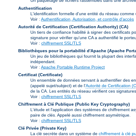
Un paquetage de fichiers rassemblés dans une archive à 
Authentification
L'identification formelle d'une entité du réseau comme un
Voir :
Authentification, Autorisation, et contrôle d'accès
Autorité de Certification (Certification Authority)
(CA)
Un tiers de confiance habilité à signer des certificats p
signature pour vérifier qu'une CA a authentifié le porteur
Voir :
chiffrement SSL/TLS
Bibliothèques pour la portabilité d'Apache (Apache Port
Un jeu de bibliothèques qui fournit la plupart des int
indépendant.
Voir :
Apache Portable Runtime Project
Certificat (Certificate)
Un ensemble de données servant à authentifier des ent
(appelé sujet/subject) et de l'
Autorité de Certification (
de la CA. Les entités du réseau vérifient ces signatures e
Voir :
chiffrement SSL/TLS
Chiffrement à Clé Publique (Public Key Cryptography)
L'étude et l'application des systèmes de chiffrement as
paire de clés. Appelé aussi chiffrement asymétrique.
Voir :
chiffrement SSL/TLS
Clé Privée (Private Key)
La clé secrète dans un système de
chiffrement à clé p