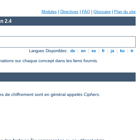
Modules
|
Directives
|
FAQ
|
Glossaire
|
Plan du site
n 2.4
Langues Disponibles:
de
|
en
|
es
|
fr
|
ja
|
ko
|
tr
rmations sur chaque concept dans les liens fournis.
es de chiffrement sont en général appelés
Ciphers
.