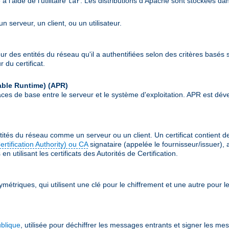
l'aide de l'utilitaire
. Les distributions d'Apache sont stockées da
tar
 serveur, un client, ou un utilisateur.
our des entités du réseau qu'il a authentifiées selon des critères basés s
 du certificat.
able Runtime)
(APR)
erfaces de base entre le serveur et le système d'exploitation. APR est
ités du réseau comme un serveur ou un client. Un certificat contient 
Certification Authority) ou CA
signataire (appelée le fournisseur/issuer), 
n utilisant les certificats des Autorités de Certification.
ymétriques, qui utilisent une clé pour le chiffrement et une autre pour
ublique
, utilisée pour déchiffrer les messages entrants et signer les me