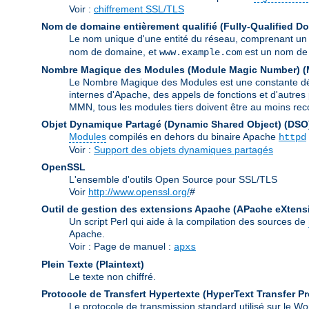
Voir :
chiffrement SSL/TLS
Nom de domaine entièrement qualifié (Fully-Qualified 
Le nom unique d'une entité du réseau, comprenant un
nom de domaine, et
est un nom de 
www.example.com
Nombre Magique des Modules (Module Magic Number)
(
Le Nombre Magique des Modules est une constante défin
internes d'Apache, des appels de fonctions et d'autres 
MMN, tous les modules tiers doivent être au moins rec
Objet Dynamique Partagé (Dynamic Shared Object)
(DSO
Modules
compilés en dehors du binaire Apache
httpd
Voir :
Support des objets dynamiques partagés
OpenSSL
L'ensemble d'outils Open Source pour SSL/TLS
Voir
http://www.openssl.org/
#
Outil de gestion des extensions Apache (APache eXtens
Un script Perl qui aide à la compilation des sources de
Apache.
Voir : Page de manuel :
apxs
Plein Texte (Plaintext)
Le texte non chiffré.
Protocole de Transfert Hypertexte (HyperText Transfer Pr
Le protocole de transmission standard utilisé sur le 