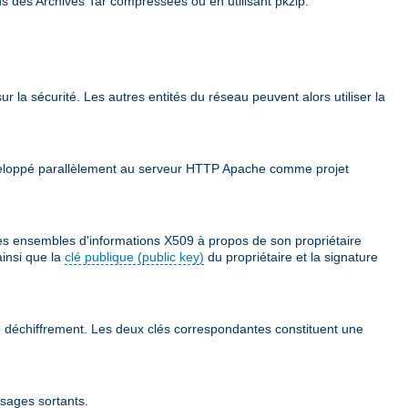
ns des Archives Tar compressées ou en utilisant pkzip.
ur la sécurité. Les autres entités du réseau peuvent alors utiliser la
 développé parallèlement au serveur HTTP Apache comme projet
des ensembles d'informations X509 à propos de son propriétaire
ainsi que la
clé publique (public key)
du propriétaire et la signature
 le déchiffrement. Les deux clés correspondantes constituent une
ssages sortants.