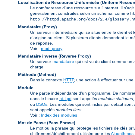
Localisation de Ressource Uniformisée (Uniform Resour
Le nom/adresse d'une ressource sur l'Internet. Il s'a
généralement construites selon un schéma, comme
ht
http://httpd.apache.org/docs/2.4/glossary.h
Mandataire (Proxy)
Un serveur intermédiaire qui se situe entre le client et 
d'origine au client. Si plusieurs clients demandent le 
de réponse.
Voir :
mod_proxy
Mandataire inverse (Reverse Proxy)
Un serveur
mandataire
qui est vu du client comme un
charge.
Méthode (Method)
Dans le contexte
HTTP
, une action à effectuer sur un
Module
Une partie indépendante d'un programme. De nombreuse
dans le binaire
sont appelés
modules statiques
,
httpd
ou
DSOs
. Les modules qui sont inclus par défaut sont
sont appelés
modules tiers
.
Voir :
Index des modules
Mot de Passe (Pass Phrase)
Le mot ou la phrase qui protège les fichiers de clés priv
chiffrement/déchiffrement utilisée pour les
Algorithmes 