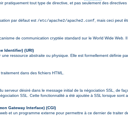
nir pratiquement tout type de directive, et pas seulement des directives
isation par défaut est
, mais ceci peut ê
/etc/apache2/apache2.conf
écanisme de communication cryptée standard sur le World Wide Web. Il
 Identifier)
(URI)
 une ressource abstraite ou physique. Elle est formellement définie pa
 traitement dans des fichiers HTML.
du serveur désiré dans le message initial de la négociation SSL, de faç
a négociation SSL. Cette fonctionnalité a été ajoutée à SSL lorsque son
mon Gateway Interface)
(CGI)
r web et un programme externe pour permettre à ce dernier de traiter de