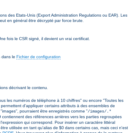
ions des Etats-Unis (Export Administration Regulations ou EAR). Les
eut en général être décrypté par force brute.
e fois le CSR signé, il devient un vrai certificat.
s dans le
Fichier de configuration
ions décrivant le contenu.
ous les numéros de téléphone à 10 chiffres" ou encore "Toutes les
 permettent d'appliquer certains attributs à des ensembles de
mé "images", pourraient être enregistrés comme "
/images/.*
 $9 contiennent des références arrières vers les parties regroupées
'expression qui correspond. Pour insérer un caractère littéral
être utilisée en tant qu'alias de $0 dans certains cas, mais ceci n'est
ie
PCRE
. Vous trouverez plus d'information à propos de la syntaxe