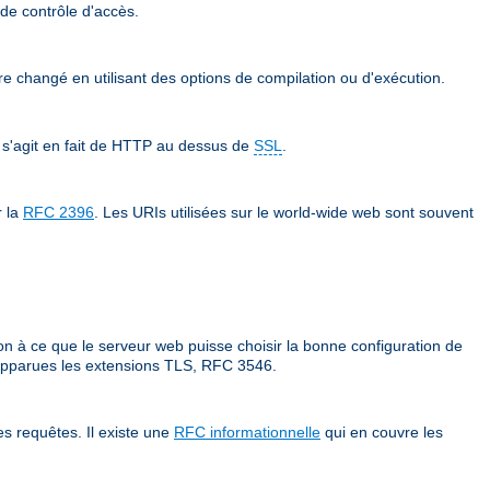
 de contrôle d'accès.
tre changé en utilisant des options de compilation ou d'exécution.
 s'agit en fait de HTTP au dessus de
SSL
.
r la
RFC 2396
. Les URIs utilisées sur le world-wide web sont souvent
on à ce que le serveur web puisse choisir la bonne configuration de
t apparues les extensions TLS, RFC 3546.
s requêtes. Il existe une
RFC informationnelle
qui en couvre les