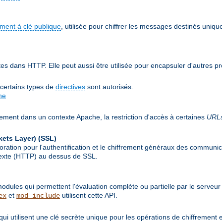
ement à clé publique
, utilisée pour chiffrer les messages destinés uniqu
 dans HTTP. Elle peut aussi être utilisée pour encapsuler d'autres p
 certains types de
directives
sont autorisés.
he
lement dans un contexte Apache, la restriction d'accès à certaines
URL
kets Layer)
(SSL)
ion pour l'authentification et le chiffrement généraux des communicat
rtexte (HTTP) au dessus de SSL.
ules qui permettent l'évaluation complète ou partielle par le serveur
et
utilisent cette API.
ex
mod_include
qui utilisent une clé secrète unique pour les opérations de chiffrement 