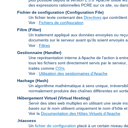
des expressions rationnelles PCRE sur ce site, ou dan
Fichier de configuration (Configuration File)
Un fichier texte contenant des
Directives
qui contrôlent
Voir :
Fichiers de configuration
Filtre (Filter)
Un traitement appliqué aux données envoyées ou reçues pa
documents sur le serveur avant qu'ils soient envoyés au 
Voir :
Filtres
Gestionnaire (Handler)
Une représentation interne à Apache de l'action à entre
tous les fichiers sont directement servis par le serveu
traités comme
CGIs
.
Voir :
Utilisation des gestionnaires d'Apache
Hachage (Hash)
Un algorithme mathématique à sens unique, irréversibl
normalement produire des chaînes différentes en sortie
Hébergement Virtuel (Virtual Hosting)
Servir des sites web multiples en utilisant une seule i
basés sur le nom
utilisent uniquement le nom d'hôte 
Voir la
Documentation des Hôtes Virtuels d'Apache
.htaccess
Un
fichier de configuration
placé à un certain niveau de