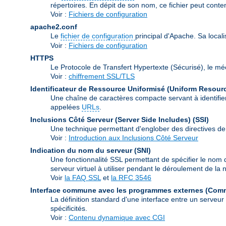
répertoires. En dépit de son nom, ce fichier peut conte
Voir :
Fichiers de configuration
apache2.conf
Le
fichier de configuration
principal d'Apache. Sa local
Voir :
Fichiers de configuration
HTTPS
Le Protocole de Transfert Hypertexte (Sécurisé), le m
Voir :
chiffrement SSL/TLS
Identificateur de Ressource Uniformisé (Uniform Resource
Une chaîne de caractères compacte servant à identifier
appelées
URLs
.
Inclusions Côté Serveur (Server Side Includes)
(SSI)
Une technique permettant d'englober des directives de
Voir :
Introduction aux Inclusions Côté Serveur
Indication du nom du serveur
(SNI)
Une fonctionnalité SSL permettant de spécifier le nom 
serveur virtuel à utiliser pendant le déroulement de l
Voir
la FAQ SSL
et
la RFC 3546
Interface commune avec les programmes externes (Com
La définition standard d'une interface entre un serveu
spécificités.
Voir :
Contenu dynamique avec CGI