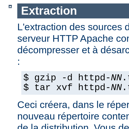
Extraction
L'extraction des sources d
serveur HTTP Apache con
décompresser et à désarch
:
$ gzip -d httpd-
NN
.
$ tar xvf httpd-
NN
.
Ceci créera, dans le réper
nouveau répertoire conte
de la distribution. Vous d