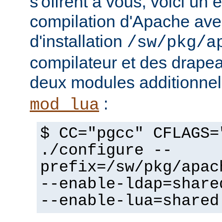
s'offrent à vous, voici un
compilation d'Apache avec
d'installation
/sw/pkg/a
compilateur et des drapeau
deux modules additionne
:
mod_lua
$ CC="pgcc" CFLAGS=
./configure --
prefix=/sw/pkg/apac
--enable-ldap=share
--enable-lua=shared