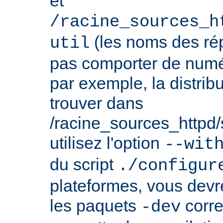
et
/racine_sources_h
(les noms des rép
util
pas comporter de numé
par exemple, la distrib
trouver dans
/racine_sources_httpd/sr
utilisez l'option
--wit
du script
./configur
plateformes, vous devre
les paquets
corre
-dev