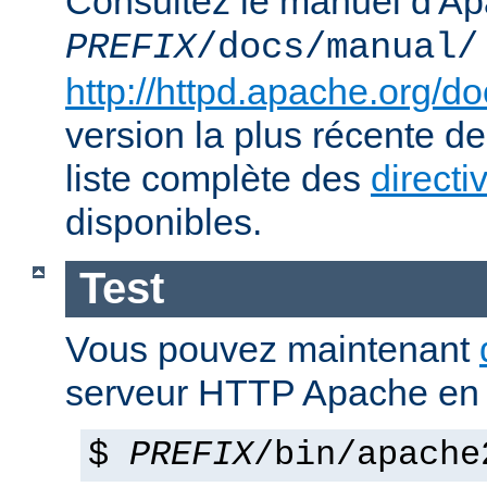
Consultez le manuel d'Ap
PREFIX
/docs/manual/
http://httpd.apache.org/do
version la plus récente de
liste complète des
directi
disponibles.
Test
Vous pouvez maintenant
serveur HTTP Apache en 
$
PREFIX
/bin/apache