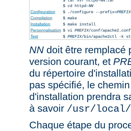
$ tar xvf httpd-
NN
.tar
$ cd httpd-
NN
Configuration
$ ./configure --prefix=
PREFIX
Compilation
$ make
Installation
$ make install
Personnalisation
$ vi
PREFIX
/conf/apache2.conf
Test
$
PREFIX
/bin/apache2ctl -k st
NN
doit être remplacé 
version courant, et
PR
du répertoire d'installa
pas spécifié, le chemin
d'installation prendra s
à savoir
/usr/local/
Chaque étape du proce