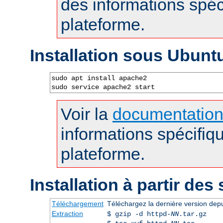
des informations spéc
plateforme.
Installation sous Ubunt
sudo apt install apache2

sudo service apache2 start
Voir la
documentatio
informations spécifiq
plateforme.
Installation à partir des
Téléchargement
Téléchargez la dernière version dep
Extraction
$ gzip -d httpd-
NN
.tar.gz