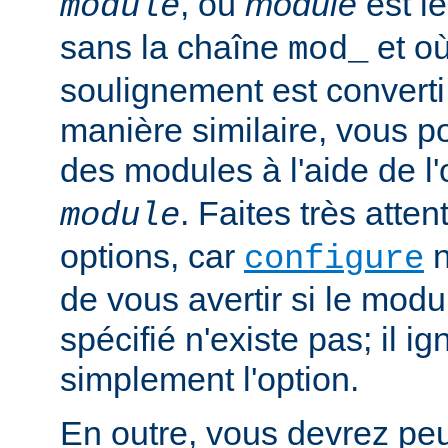
, où
module
est l
module
sans la chaîne
et où
mod_
soulignement est converti 
manière similaire, vous p
des modules à l'aide de l
. Faites très atten
module
options, car
n
configure
de vous avertir si le mod
spécifié n'existe pas; il ig
simplement l'option.
En outre, vous devrez peut