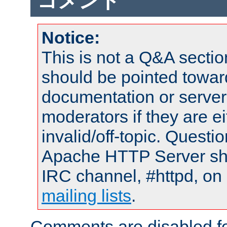
コメント
Notice:
This is not a Q&A sect
should be pointed towar
documentation or serve
moderators if they are 
invalid/off-topic. Quest
Apache HTTP Server shou
IRC channel, #httpd, on 
mailing lists
.
Comments are disabled fo