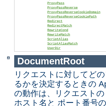
ProxyPass
ProxyPassReverse
ProxyPassReverseCookieDomain
ProxyPassReverseCookiePath
Redirect
RedirectMatch
RewriteCond
RewriteMatch
ScriptAlias
ScriptAliasMatch
UserDir
DocumentRoot
リクエストに対してどの
るかを決定するときの Ap
の動作は、リクエストの URL
ホスト名と ポート番号の