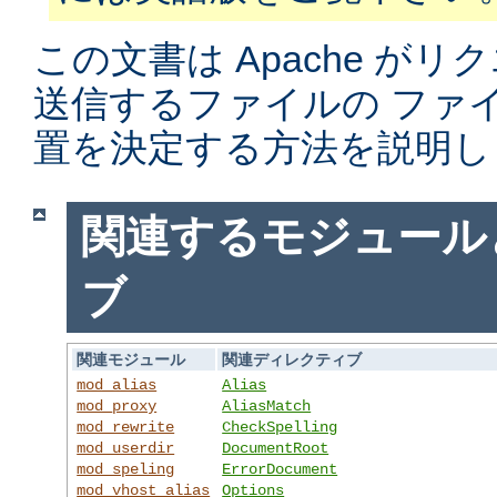
この文書は Apache がリ
送信するファイルの ファ
置を決定する方法を説明し
関連するモジュール
ブ
関連モジュール
関連ディレクティブ
mod_alias
Alias
mod_proxy
AliasMatch
mod_rewrite
CheckSpelling
mod_userdir
DocumentRoot
mod_speling
ErrorDocument
mod_vhost_alias
Options