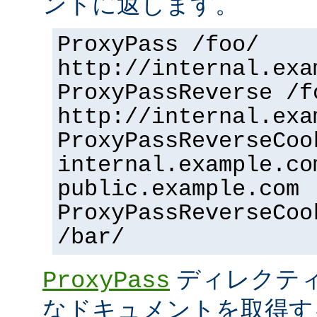
ントに返します。
ProxyPass /foo/
http://internal.exa
ProxyPassReverse /f
http://internal.exa
ProxyPassReverseCoo
internal.example.co
public.example.com
ProxyPassReverseCoo
/bar/
ディレクティ
ProxyPass
なドキュメントを取得す