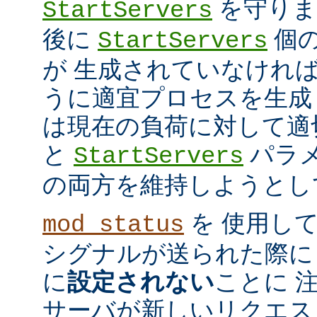
を守ります
StartServers
後に
個
StartServers
が 生成されていなけれ
うに適宜プロセスを生成
は現在の負荷に対して適
と
パラメ
StartServers
の両方を維持しようとし
を 使用し
mod_status
シグナルが送られた際に
に
設定されない
ことに 
サーバが新しいリクエス