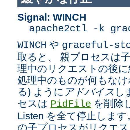
Signal: WINCH
apache2ctl -k gra
や
WINCH
graceful-st
取ると、 親プロセスは
理中のリクエストの後に
処理中のものが何もなけ
る) ように
アドバイス
し
セスは
を削除
PidFile
Listen を全て停止しま
の子プロセスがリクエス