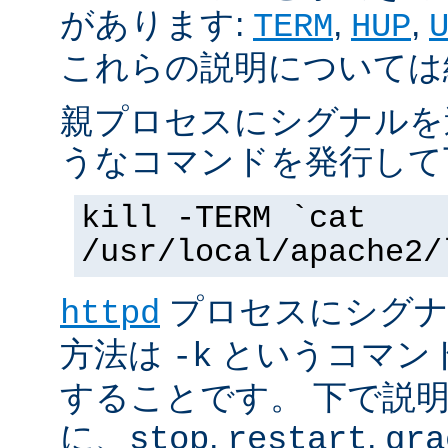
があります:
,
,
TERM
HUP
これらの説明については
親プロセスにシグナルを
うなコマンドを発行して
kill -TERM `cat
/usr/local/apache2/
プロセスにシグナル
httpd
方法は
というコマン
-k
することです。 下で説
に、
,
,
stop
restart
gra