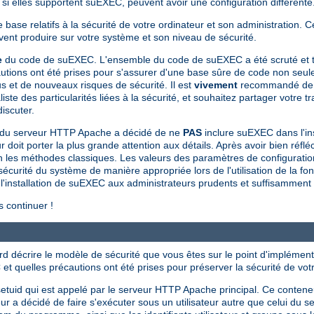
 elles supportent suEXEC, peuvent avoir une configuration différente
base relatifs à la sécurité de votre ordinateur et son administration. 
uvent produire sur votre système et son niveau de sécurité.
e
du code de suEXEC. L'ensemble du code de suEXEC a été scruté et te
utions ont été prises pour s'assurer d'une base sûre de code non seule
 et de nouveaux risques de sécurité. Il est
vivement
recommandé de n
des particularités liées à la sécurité, et souhaitez partager votre tra
iscuter.
 du serveur HTTP Apache a décidé de ne
PAS
inclure suEXEC dans l'in
oit porter la plus grande attention aux détails. Après avoir bien réfléc
lon les méthodes classiques. Les valeurs des paramètres de configurati
 sécurité du système de manière appropriée lors de l'utilisation de la fo
installation de suEXEC aux administrateurs prudents et suffisamment dét
 continuer !
ord décrire le modèle de sécurité que vous êtes sur le point d'implément
et quelles précautions ont été prises pour préserver la sécurité de vot
tuid qui est appelé par le serveur HTTP Apache principal. Ce conten
décidé de faire s'exécuter sous un utilisateur autre que celui du serv