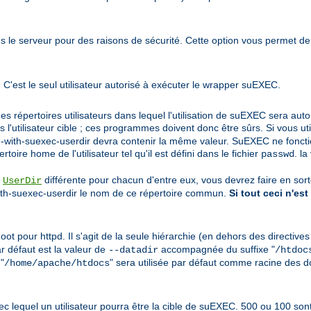
s le serveur pour des raisons de sécurité. Cette option vous permet de
 C'est le seul utilisateur autorisé à exécuter le wrapper suEXEC.
des répertoires utilisateurs dans lequel l'utilisation de suEXEC sera aut
'utilisateur cible ; ces programmes doivent donc être sûrs. Si vous uti
on --with-suexec-userdir devra contenir la même valeur. SuEXEC ne fonct
toire home de l'utilisateur tel qu'il est défini dans le fichier
. la
passwd
e
différente pour chacun d'entre eux, vous devrez faire en so
UserDir
with-suexec-userdir le nom de ce répertoire commun.
Si tout ceci n'est
t pour httpd. Il s'agit de la seule hiérarchie (en dehors des directive
ar défaut est la valeur de
accompagnée du suffixe "
--datadir
/htdoc
 "
" sera utilisée par défaut comme racine des 
/home/apache/htdocs
s avec lequel un utilisateur pourra être la cible de suEXEC. 500 ou 100 so