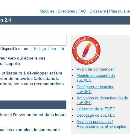
Modules
|
Directives
|
FAQ
|
Glossaire
|
Plan du site
n 2.4
Disponibles:
en
|
fr
|
ja
|
ko
|
tr
rveur web qui appelle ces
 l'appelle.
Avant de commencer
utilisateurs à développer et faire
Modèle de sécurité de
r de nouvelles failles dans la
suEXEC
omportent, nous vous recommandons
Configurer et installer
suEXEC
Activation et désactivation de
suEXEC
Utilisation de suEXEC
ême et l'environnement dans lequel
Débogage de suEXEC
Avis à la population !
Avertissements et exemples
Tous les exemples de commande