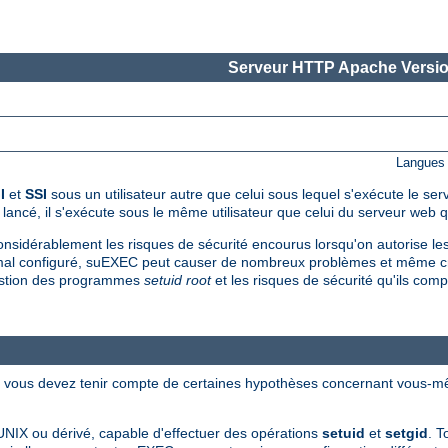
Serveur HTTP Apache Versio
Langues 
I
et
SSI
sous un utilisateur autre que celui sous lequel s'exécute le se
é, il s'exécute sous le même utilisateur que celui du serveur web qui
onsidérablement les risques de sécurité encourus lorsqu'on autorise les 
al configuré, suEXEC peut causer de nombreux problèmes et même crée
 gestion des programmes
setuid root
et les risques de sécurité qu'ils c
t, vous devez tenir compte de certaines hypothèses concernant vous-m
UNIX ou dérivé, capable d'effectuer des opérations
setuid
et
setgid
. 