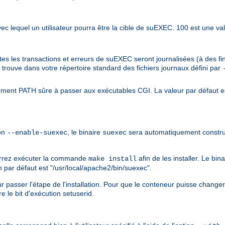
 avec lequel un utilisateur pourra être la cible de suEXEC. 100 est une va
outes les transactions et erreurs de suEXEC seront journalisées (à des 
e trouve dans votre répertoire standard des fichiers journaux défini par
nement PATH sûre à passer aux exécutables CGI. La valeur par défaut e
ion
, le binaire
sera automatiquement constru
--enable-suexec
suexec
ourrez exécuter la commande
afin de les installer. Le bin
make install
on par défaut est "/usr/local/apache2/bin/suexec".
 passer l'étape de l'installation. Pour que le conteneur puisse changer l'id
ure le bit d'exécution setuserid.