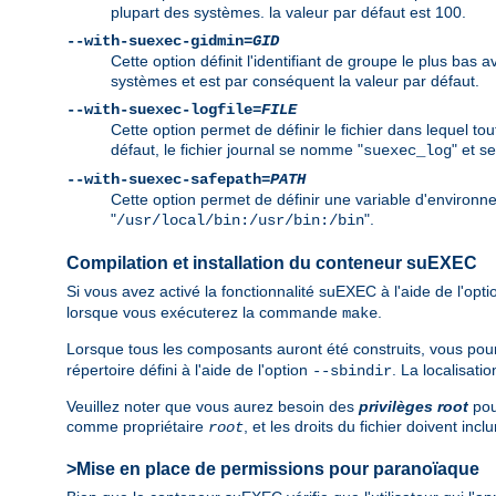
plupart des systèmes. la valeur par défaut est 100.
--with-suexec-gidmin=
GID
Cette option définit l'identifiant de groupe le plus bas
systèmes et est par conséquent la valeur par défaut.
--with-suexec-logfile=
FILE
Cette option permet de définir le fichier dans lequel t
défaut, le fichier journal se nomme "
" et s
suexec_log
--with-suexec-safepath=
PATH
Cette option permet de définir une variable d'environ
"
".
/usr/local/bin:/usr/bin:/bin
Compilation et installation du conteneur suEXEC
Si vous avez activé la fonctionnalité suEXEC à l'aide de l'opt
lorsque vous exécuterez la commande
.
make
Lorsque tous les composants auront été construits, vous p
répertoire défini à l'aide de l'option
. La localisati
--sbindir
Veuillez noter que vous aurez besoin des
privilèges root
pour
comme propriétaire
, et les droits du fichier doivent incl
root
>Mise en place de permissions pour paranoïaque