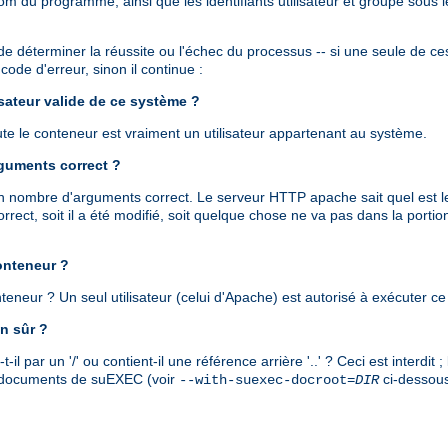
om du programme, ainsi que les identifiants utilisateur et groupe sous
de déterminer la réussite ou l'échec du processus -- si une seule de ces 
ode d'erreur, sinon il continue :
lisateur valide de ce système ?
cute le conteneur est vraiment un utilisateur appartenant au système.
rguments correct ?
 un nombre d'arguments correct. Le serveur HTTP apache sait quel est l
rect, soit il a été modifié, soit quelque chose ne va pas dans la port
conteneur ?
conteneur ? Un seul utilisateur (celui d'Apache) est autorisé à exécuter
n sûr ?
 par un '/' ou contient-il une référence arrière '..' ? Ceci est interdit
es documents de suEXEC (voir
ci-dessous
--with-suexec-docroot=
DIR