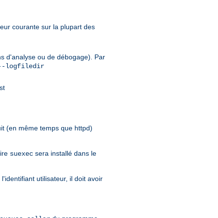
leur courante sur la plupart des
fins d'analyse ou de débogage). Par
--logfiledir
st
it (en même temps que httpd)
aire
sera installé dans le
suexec
entifiant utilisateur, il doit avoir