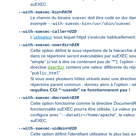
suEXEC.
--with-suexec-bin=
PATH
Le chemin du binaire
doit être codé en dur dan
suexec
exemple
--with-suexec-bin=/usr/sbin/suexec
--with-suexec-caller=
UID
L'
utilisateur
sous lequel httpd s'exécute habituellement.
--with-suexec-userdir=
DIR
Cette option définit le sous-répertoire de la hiérarchie 
dans ce répertoire seront exécutables par suEXEC sous l
"simple" (c'est à dire ne contenant pas de "*"), l'opti
directive
contient une valeur différente du réper
UserDir
"
".
public_html
Si vous avez plusieurs hôtes virtuels avec une directiv
répertoire parent commun ; donnez alors à l'option --
requêtes CGI "~userdir" ne fonctionneront pas !
--with-suexec-docroot=
DIR
Cette option fonctionne comme la directive DocumentRoo
fonctionnalité suEXEC pourra être utilisée. La valeur p
configure avec "
", la valeur
--datadir=/home/apache
suEXEC.
--with-suexec-uidmin=
UID
Cette option définit l'identifiant utilisateur le plus ba