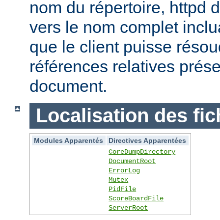
nom du répertoire, httpd do
vers le nom complet inclua
que le client puisse réso
références relatives prés
document.
Localisation des fic
Modules Apparentés
Directives Apparentées
CoreDumpDirectory
DocumentRoot
ErrorLog
Mutex
PidFile
ScoreBoardFile
ServerRoot