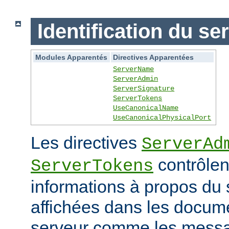
Identification du se
Modules Apparentés
Directives Apparentées
ServerName
ServerAdmin
ServerSignature
ServerTokens
UseCanonicalName
UseCanonicalPhysicalPort
Les directives
ServerAd
contrôlen
ServerTokens
informations à propos du 
affichées dans les docum
serveur comme les messag