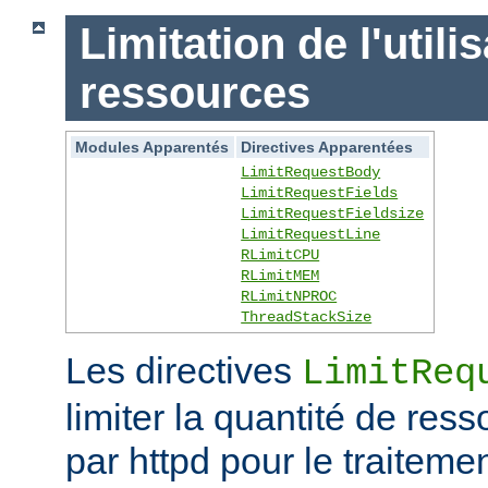
Limitation de l'utili
ressources
Modules Apparentés
Directives Apparentées
LimitRequestBody
LimitRequestFields
LimitRequestFieldsize
LimitRequestLine
RLimitCPU
RLimitMEM
RLimitNPROC
ThreadStackSize
Les directives
LimitReq
limiter la quantité de r
par httpd pour le traitem