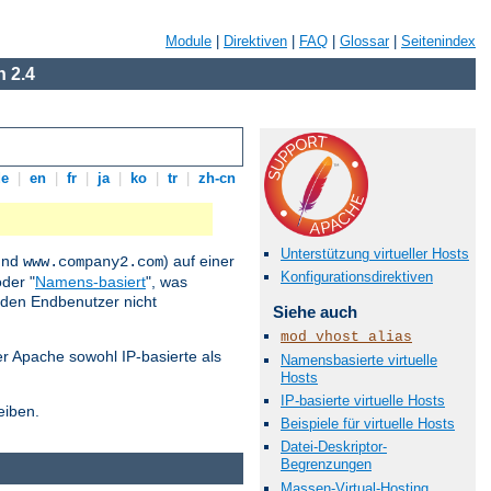
Module
|
Direktiven
|
FAQ
|
Glossar
|
Seitenindex
 2.4
de
|
en
|
fr
|
ja
|
ko
|
tr
|
zh-cn
Unterstützung virtueller Hosts
nd
) auf einer
www.company2.com
Konfigurationsdirektiven
der "
Namens-basiert
", was
 den Endbenutzer nicht
Siehe auch
mod_vhost_alias
der Apache sowohl IP-basierte als
Namensbasierte virtuelle
Hosts
IP-basierte virtuelle Hosts
eiben.
Beispiele für virtuelle Hosts
Datei-Deskriptor-
Begrenzungen
Massen-Virtual-Hosting