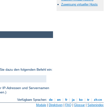
Zuweisung virtueller Hosts
Sie dazu den folgenden Befehl ein:
 der IP-Adressen und Servernamen
nen.)
Verfügbare Sprachen:
de
|
en
|
fr
|
ja
|
ko
|
tr
|
zh-cn
Module
|
Direktiven
|
FAQ
|
Glossar
|
Seitenindex