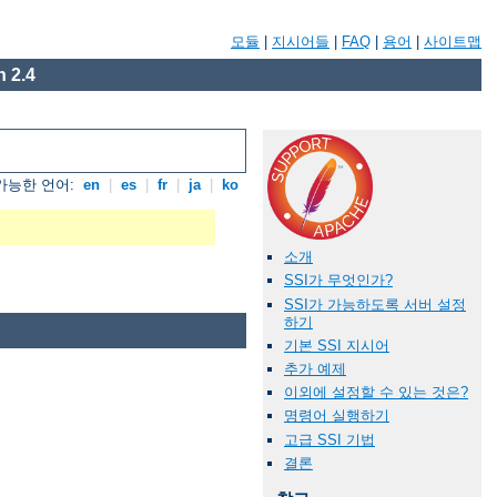
모듈
|
지시어들
|
FAQ
|
용어
|
사이트맵
 2.4
가능한 언어:
en
|
es
|
fr
|
ja
|
ko
소개
SSI가 무엇인가?
SSI가 가능하도록 서버 설정
하기
기본 SSI 지시어
추가 예제
이외에 설정할 수 있는 것은?
명령어 실행하기
고급 SSI 기법
결론