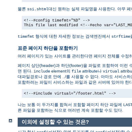
물론
대신 원하는 실제 파일명을 사용한다. 아무 
ssi.shtml
<!--#config timefmt="%D" -->
This file last modified <!--#echo var="LAST_M
형식에 대한 자세한 정보는 검색엔진에서
timefmt
strftime
표준 페이지 하단을 포함하기
여러 페이지가 있는 사이트를 관리한다면 페이지 전체를 수정하
페이지 상단(header)과 하단(footer)을 파일로 포함하여 이
면 된다.
element의
attribute나
attr
include
file
virtual
대파일경로나 경로 안에 ../를 사용할 수 없다. 아마도 서비스하
포함하려는 파일이 서비스하는 파일과 같은 서버에 있어야 한다
<!--#include virtual="/footer.html" -->
나는 보통 이 두가지를 합쳐서 포함할 페이지 하단 파일에
LAS
른 파일을 포함하는 식으로 여러번 계속 포함할 수도 있다.
이외에 설정할 수 있는 것은?
시간 형식
(설정) 외에 두가지를 더
(설정)할 수