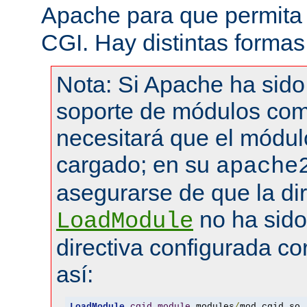
Apache para que permita 
CGI. Hay distintas formas
Nota: Si Apache ha sid
soporte de módulos com
necesitará que el módul
cargado; en su
apache
asegurarse de que la dir
no ha sid
LoadModule
directiva configurada co
así:
LoadModule
cgid_module
 modules
/
mod_cgid
.
so