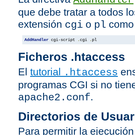
que debe tratar a todos lo
extensión
o
como 
cgi
pl
AddHandler
 cgi-script 
.
cgi 
.
pl
Ficheros .htaccess
El
tutorial
ens
.htaccess
programas CGI si no tien
.
apache2.conf
Directorios de Usuar
Para permitir la ejecuci