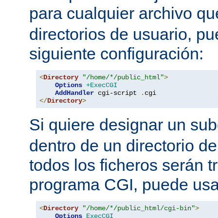
para cualquier archivo q
directorios de usuario, pu
siguiente configuración:
<
Directory
"/home/*/public_html"
>
Options
+ExecCGI
AddHandler
 cgi-script 
.
</
Directory
>
Si quiere designar un sub
dentro de un directorio de
todos los ficheros serán 
programa CGI, puede usar
<
Directory
"/home/*/public_html/cgi-bin"
>
Options
ExecCGI