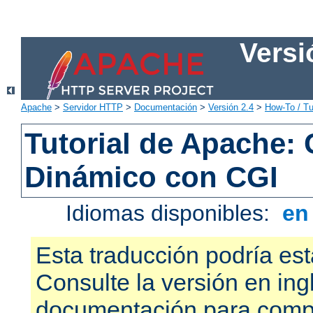
Versi
Apache
>
Servidor HTTP
>
Documentación
>
Versión 2.4
>
How-To / Tu
Tutorial de Apache:
Dinámico con CGI
Idiomas disponibles:
e
Esta traducción podría est
Consulte la versión en ing
documentación para compr