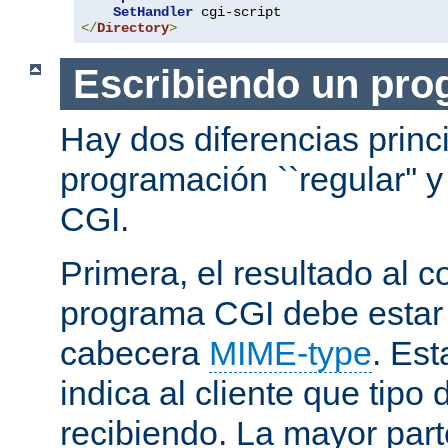
SetHandler
</
Directory
>
Escribiendo un pro
Hay dos diferencias princ
programación ``regular'' 
CGI.
Primera, el resultado al c
programa CGI debe estar
cabecera
MIME-type
. Es
indica al cliente que tipo
recibiendo. La mayor part